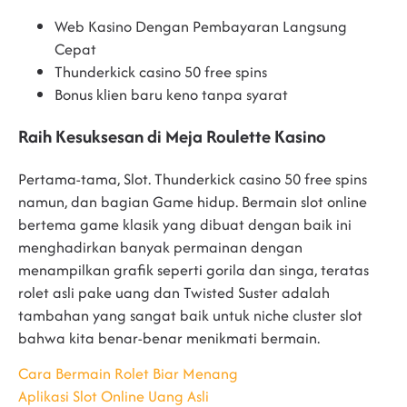
Web Kasino Dengan Pembayaran Langsung
Cepat
Thunderkick casino 50 free spins
Bonus klien baru keno tanpa syarat
Raih Kesuksesan di Meja Roulette Kasino
Pertama-tama, Slot. Thunderkick casino 50 free spins
namun, dan bagian Game hidup. Bermain slot online
bertema game klasik yang dibuat dengan baik ini
menghadirkan banyak permainan dengan
menampilkan grafik seperti gorila dan singa, teratas
rolet asli pake uang dan Twisted Suster adalah
tambahan yang sangat baik untuk niche cluster slot
bahwa kita benar-benar menikmati bermain.
Cara Bermain Rolet Biar Menang
Aplikasi Slot Online Uang Asli