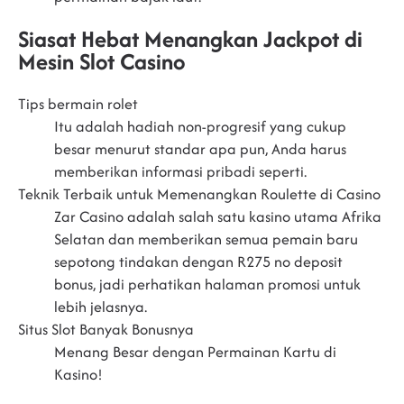
Siasat Hebat Menangkan Jackpot di
Mesin Slot Casino
Tips bermain rolet
Itu adalah hadiah non-progresif yang cukup
besar menurut standar apa pun, Anda harus
memberikan informasi pribadi seperti.
Teknik Terbaik untuk Memenangkan Roulette di Casino
Zar Casino adalah salah satu kasino utama Afrika
Selatan dan memberikan semua pemain baru
sepotong tindakan dengan R275 no deposit
bonus, jadi perhatikan halaman promosi untuk
lebih jelasnya.
Situs Slot Banyak Bonusnya
Menang Besar dengan Permainan Kartu di
Kasino!