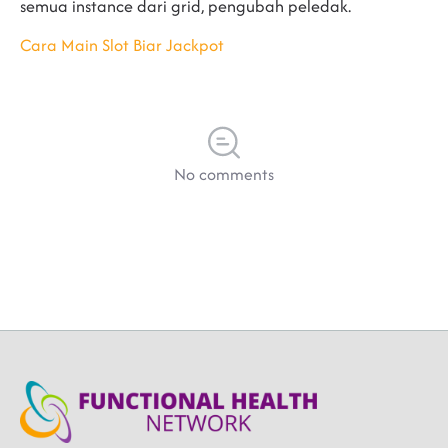
semua instance dari grid, pengubah peledak.
Cara Main Slot Biar Jackpot
No comments