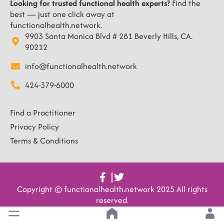
Looking for trusted functional health experts?
Find the
best — just one click away at
functionalhealth.network.
9903 Santa Monica Blvd # 281 Beverly Hills, CA.
90212
info@functionalhealth.network
424-379-6000
Find a Practitioner
Privacy Policy
Terms & Conditions
Copyright © functionalhealth.network 2025 All rights
reserved.