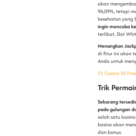
akan mengembalik
96,09%, tetapi 
kesehatan yang 
ingin mencoba k
terlibat, Slot W
Menangkan Jackpo
di fitur ini aka
Anda untuk meny
21 Casino 50 Free
Trik Permai
Sekarang tersedi
pada gulungan d
salah satu kasino
kasino akan menc
dan bonus.