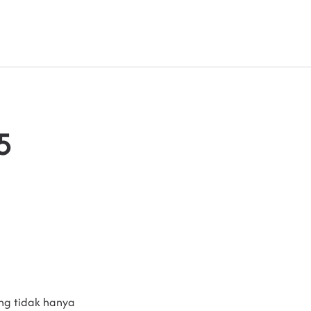
5
ng tidak hanya