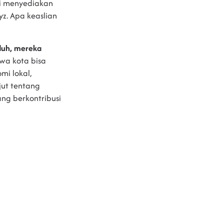
ai menyediakan
z. Apa keaslian
nduh, mereka
wa kota bisa
mi lokal,
jut tentang
ang berkontribusi