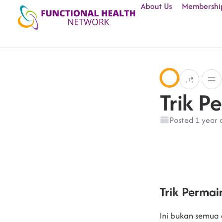
About Us
Membershi
Trik P
Posted 1 year 
Trik Permai
Ini bukan semua 