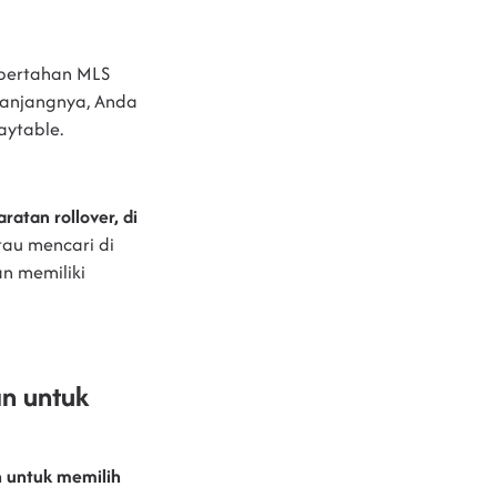
 bertahan MLS
panjangnya, Anda
aytable.
ratan rollover, di
tau mencari di
n memiliki
n untuk
 untuk memilih