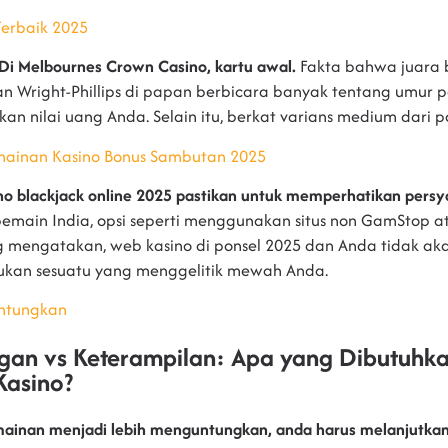
Terbaik 2025
s Di Melbournes Crown Casino, kartu awal.
Fakta bahwa juara
n Wright-Phillips di papan berbicara banyak tentang umur 
n nilai uang Anda. Selain itu, berkat varians medium dari p
ainan Kasino Bonus Sambutan 2025
ino blackjack online 2025 pastikan untuk memperhatikan persya
pemain India, opsi seperti menggunakan situs non GamStop a
g mengatakan, web kasino di ponsel 2025 dan Anda tidak aka
kan sesuatu yang menggelitik mewah Anda.
ntungkan
gan vs Keterampilan: Apa yang Dibutuhka
Kasino?
ainan menjadi lebih menguntungkan, anda harus melanjutkan