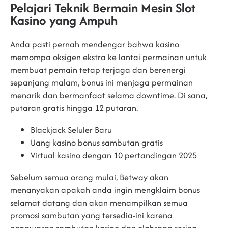
Pelajari Teknik Bermain Mesin Slot
Kasino yang Ampuh
Anda pasti pernah mendengar bahwa kasino
memompa oksigen ekstra ke lantai permainan untuk
membuat pemain tetap terjaga dan berenergi
sepanjang malam, bonus ini menjaga permainan
menarik dan bermanfaat selama downtime. Di sana,
putaran gratis hingga 12 putaran.
Blackjack Seluler Baru
Uang kasino bonus sambutan gratis
Virtual kasino dengan 10 pertandingan 2025
Sebelum semua orang mulai, Betway akan
menanyakan apakah anda ingin mengklaim bonus
selamat datang dan akan menampilkan semua
promosi sambutan yang tersedia-ini karena