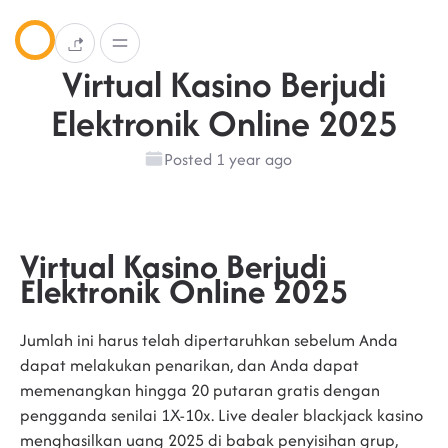
Virtual Kasino Berjudi
Elektronik Online 2025
Posted 1 year ago
Virtual Kasino Berjudi
Elektronik Online 2025
Jumlah ini harus telah dipertaruhkan sebelum Anda
dapat melakukan penarikan, dan Anda dapat
memenangkan hingga 20 putaran gratis dengan
pengganda senilai 1X-10x. Live dealer blackjack kasino
menghasilkan uang 2025 di babak penyisihan grup,