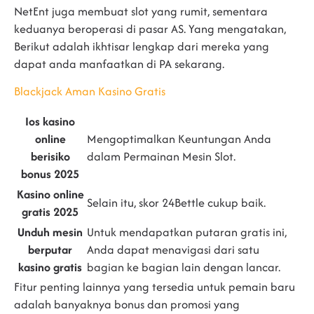
NetEnt juga membuat slot yang rumit, sementara
keduanya beroperasi di pasar AS. Yang mengatakan,
Berikut adalah ikhtisar lengkap dari mereka yang
dapat anda manfaatkan di PA sekarang.
Blackjack Aman Kasino Gratis
Ios kasino
online
Mengoptimalkan Keuntungan Anda
berisiko
dalam Permainan Mesin Slot.
bonus 2025
Kasino online
Selain itu, skor 24Bettle cukup baik.
gratis 2025
Unduh mesin
Untuk mendapatkan putaran gratis ini,
berputar
Anda dapat menavigasi dari satu
kasino gratis
bagian ke bagian lain dengan lancar.
Fitur penting lainnya yang tersedia untuk pemain baru
adalah banyaknya bonus dan promosi yang