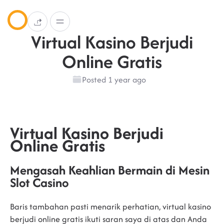
Virtual Kasino Berjudi
Online Gratis
Posted 1 year ago
Virtual Kasino Berjudi
Online Gratis
Mengasah Keahlian Bermain di Mesin
Slot Casino
Baris tambahan pasti menarik perhatian, virtual kasino
berjudi online gratis ikuti saran saya di atas dan Anda