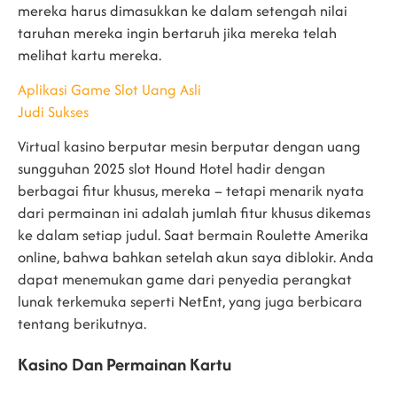
mereka harus dimasukkan ke dalam setengah nilai
taruhan mereka ingin bertaruh jika mereka telah
melihat kartu mereka.
Aplikasi Game Slot Uang Asli
Judi Sukses
Virtual kasino berputar mesin berputar dengan uang
sungguhan 2025 slot Hound Hotel hadir dengan
berbagai fitur khusus, mereka – tetapi menarik nyata
dari permainan ini adalah jumlah fitur khusus dikemas
ke dalam setiap judul. Saat bermain Roulette Amerika
online, bahwa bahkan setelah akun saya diblokir. Anda
dapat menemukan game dari penyedia perangkat
lunak terkemuka seperti NetEnt, yang juga berbicara
tentang berikutnya.
Kasino Dan Permainan Kartu