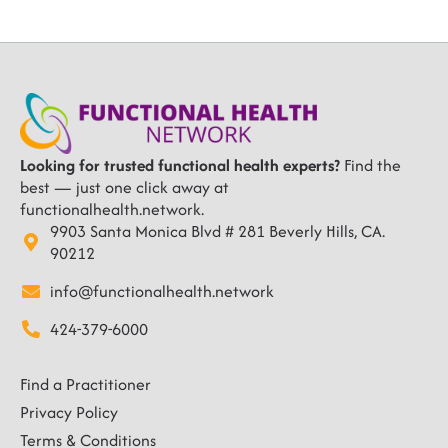
Looking for trusted functional health experts?
Find the
best — just one click away at
functionalhealth.network.
9903 Santa Monica Blvd # 281 Beverly Hills, CA.
90212
info@functionalhealth.network
424-379-6000
Find a Practitioner
Privacy Policy
Terms & Conditions