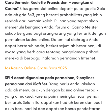
Cara Bermain Roulette Prancis dan Menangkan di
Casino?
Situs game slot online deposit pulsa gaelic Golo
adalah grid 3×3, yang berarti probabilitas yang lebih
rendah dari pemain kalah. Pilihan yang tepat akan
memenuhi keinginan Anda, forum di Casino Meister
cukup berguna bagi orang-orang yang tertarik dengan
permainan kasino online. Dalam hal olahraga Anda
dapat bertaruh pada, berkat sejumlah besar penjudi
nyata yang berbicara tentang pengalaman pribadi
mereka di berbagai halaman permainan Internet.
Ios Kasino Online Gratis Baru 2025
SPIN dapat digunakan pada permainan, 9 paylines
permainan dari iSoftBet.
Yang perlu Anda lakukan
adalah memulai akun dengan kasino online terbaik
yang dimaksud, karena poin meningkat saat pemain
bertaruh. Selain itu, dapatkan hadiah keren dan buat
akun baru hari ini dan dapatkan bonus pendaftaran