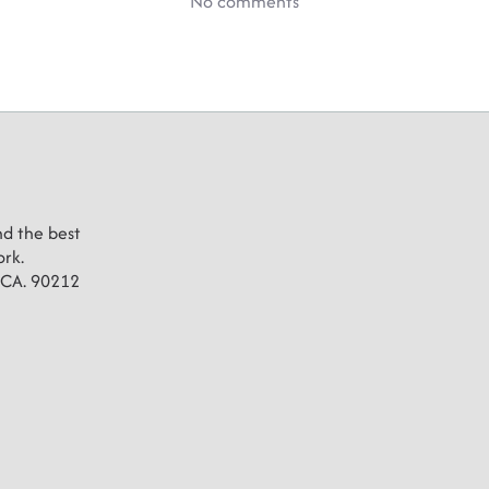
No comments
nd the best
ork.
, CA. 90212