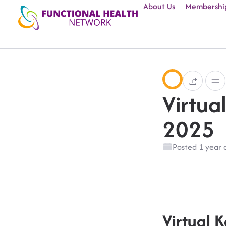
About Us
Membershi
Virtua
2025
Posted 1 year 
Virtual 