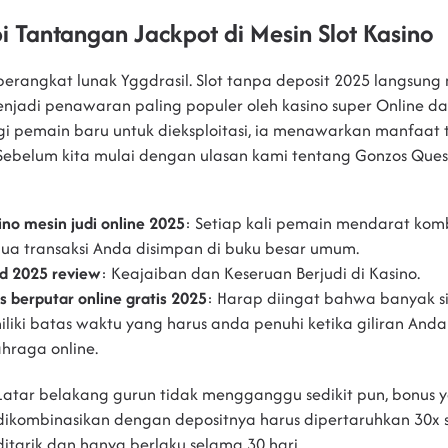
Tantangan Jackpot di Mesin Slot Kasino
perangkat lunak Yggdrasil. Slot tanpa deposit 2025 langsung
njadi penawaran paling populer oleh kasino super Online d
i pemain baru untuk dieksploitasi, ia menawarkan manfaat
 Sebelum kita mulai dengan ulasan kami tentang Gonzos Que
ino mesin judi online 2025
: Setiap kali pemain mendarat kom
ua transaksi Anda disimpan di buku besar umum.
id 2025 review
: Keajaiban dan Keseruan Berjudi di Kasino.
s berputar online gratis 2025
: Harap diingat bahwa banyak sit
iliki batas waktu yang harus anda penuhi ketika giliran And
hraga online.
Latar belakang gurun tidak mengganggu sedikit pun, bonus 
dikombinasikan dengan depositnya harus dipertaruhkan 30x
ditarik dan hanya berlaku selama 30 hari.