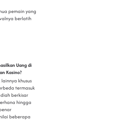
semua pemain yang
walnya berlatih
silkan Uang di
an Kasino?
lainnya khusus
erbeda termasuk
adiah berkisar
derhana hingga
benar
ilai beberapa