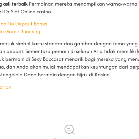
 asli terbaik
Permainan mereka menampilkan warna-warna c
i Dr Slot Online casino.
no No Deposit Bonus
 Ada Game Booming
rmasuk simbol kartu standar dan gambar dengan tema yang l
ukan deposit. Sementara pemain di seluruh Asia tidak memiliki
ntuk bermain di Sexy Baccarat menarik bagi mereka yang me
sa, dan Anda akan mulai mendapatkan keuntungan dari ber
Mengelola Dana Bermain dengan Bijak di Kasino.
Harian