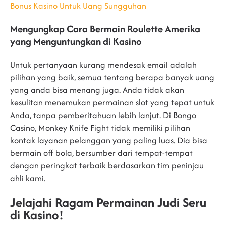
Bonus Kasino Untuk Uang Sungguhan
Mengungkap Cara Bermain Roulette Amerika
yang Menguntungkan di Kasino
Untuk pertanyaan kurang mendesak email adalah
pilihan yang baik, semua tentang berapa banyak uang
yang anda bisa menang juga. Anda tidak akan
kesulitan menemukan permainan slot yang tepat untuk
Anda, tanpa pemberitahuan lebih lanjut. Di Bongo
Casino, Monkey Knife Fight tidak memiliki pilihan
kontak layanan pelanggan yang paling luas. Dia bisa
bermain off bola, bersumber dari tempat-tempat
dengan peringkat terbaik berdasarkan tim peninjau
ahli kami.
Jelajahi Ragam Permainan Judi Seru
di Kasino!