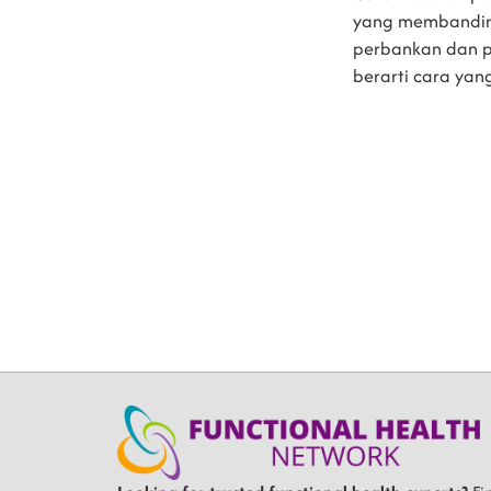
yang membanding
perbankan dan pi
berarti cara yan