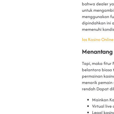
bahwa dealer ya
untuk mengambil 
menggunakan fung
dipindahkan ini 
memenuhi kondisi
Ios Kasino Online
Menantang 
Tapi, maka fitur 
belantara biasa 
permainan kasino
menarik pemain 
rendah Dapat di
Mainkan Kas
Virtual live
Legal kasin