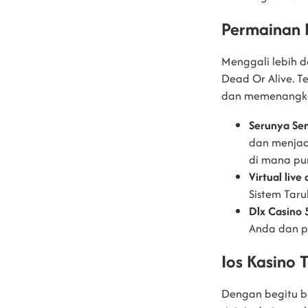
Permainan 
Menggali lebih d
Dead Or Alive. T
dan memenangkan
Serunya Sen
dan menjad
di mana pu
Virtual live
Sistem Taru
Dlx Casino 
Anda dan pe
Ios Kasino 
Dengan begitu ba