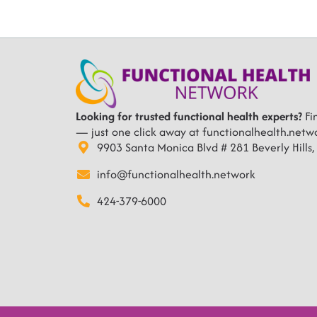
Looking for trusted functional health experts?
Fi
— just one click away at functionalhealth.netw
9903 Santa Monica Blvd # 281 Beverly Hills
info@functionalhealth.network
424-379-6000