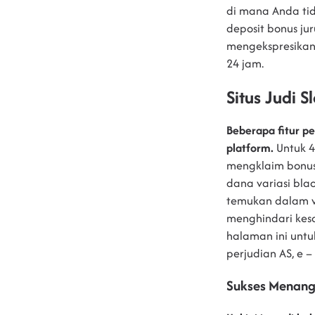
di mana Anda ti
deposit bonus j
mengekspresikan
24 jam.
Situs Judi 
Beberapa fitur p
platform.
Untuk 
mengklaim bonus i
dana variasi bla
temukan dalam va
menghindari kes
halaman ini unt
perjudian AS, e –
Sukses Menang