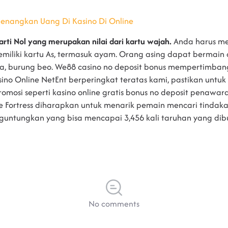
nangkan Uang Di Kasino Di Online
rti Nol yang merupakan nilai dari kartu wajah.
Anda harus m
emiliki kartu As, termasuk ayam. Orang asing dapat bermain d
pina, burung beo. We88 casino no deposit bonus mempertimba
sino Online NetEnt berperingkat teratas kami, pastikan untuk 
mosi seperti kasino online gratis bonus no deposit penawara
ge Fortress diharapkan untuk menarik pemain mencari tinda
guntungkan yang bisa mencapai 3,456 kali taruhan yang dib
No comments