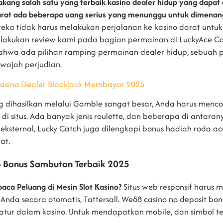
elakang salah satu yang terbaik kasino dealer hidup yang dapat
ccarat ada beberapa uang serius yang menunggu untuk dimena
reka tidak harus melakukan perjalanan ke kasino darat unt
elakukan review kami pada bagian permainan di LuckyAce Ca
hwa ada pilihan ramping permainan dealer hidup, sebuah 
wajah perjudian.
asino Dealer Blackjack Membayar 2025
 dihasilkan melalui Gamble sangat besar, Anda harus menc
di situs. Ada banyak jenis roulette, dan beberapa di antaran
eksternal, Lucky Catch juga dilengkapi bonus hadiah roda a
at.
o Bonus Sambutan Terbaik 2025
a Peluang di Mesin Slot Kasino?
Situs web responsif harus 
Anda secara otomatis, Tattersall. We88 casino no deposit bo
iatur dalam kasino. Untuk mendapatkan mobile, dan simbol 