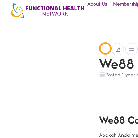
About Us
Membershi
We88 
Posted 1 year 
We88 Ca
Apakah Anda men