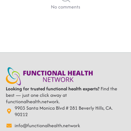
No comments
Looking for trusted functional health experts?
Find the
best — just one click away at
functionalhealth.network.
9903 Santa Monica Blvd # 281 Beverly Hills, CA.
90212
info@functionalhealth.network