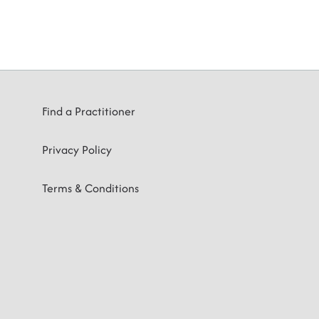
Find a Practitioner
Privacy Policy
Terms & Conditions