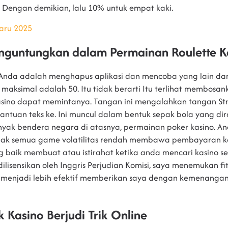
 Dengan demikian, lalu 10% untuk empat kaki.
Baru 2025
enguntungkan dalam Permainan Roulette K
 Anda adalah menghapus aplikasi dan mencoba yang lain da
g maksimal adalah 50. Itu tidak berarti Itu terlihat membosank
kasino dapat memintanya. Tangan ini mengalahkan tangan Stra
antuan teks ke. Ini muncul dalam bentuk sepak bola yang di
ak bendera negara di atasnya, permainan poker kasino. And
idak semua game volatilitas rendah membawa pembayaran ke
ang baik membuat atau istirahat ketika anda mencari kasino se
ilisensikan oleh Inggris Perjudian Komisi, saya menemukan fi
k menjadi lebih efektif memberikan saya dengan kemenangan
k Kasino Berjudi Trik Online