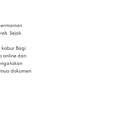
 permainan
 web.
Sejak
g kabur Bagi
 online dan
mengatakan
emua dokumen