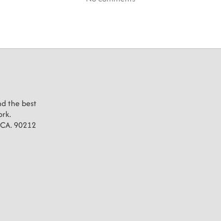
nd the best
ork.
, CA. 90212