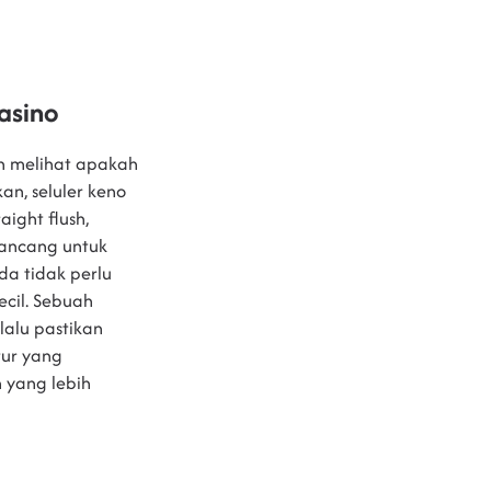
asino
n melihat apakah
an, seluler keno
ight flush,
rancang untuk
a tidak perlu
cil. Sebuah
lalu pastikan
tur yang
 yang lebih