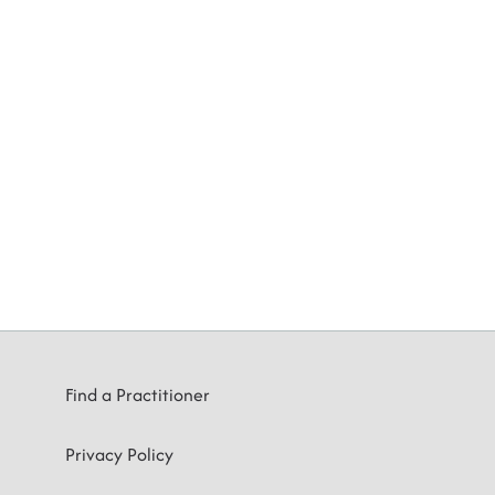
Find a Practitioner
Privacy Policy