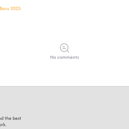
 Baru 2025
No comments
nd the best
ork.