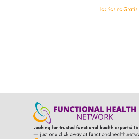
Ios Kasino Gratis
Looking for trusted functional health experts?
Fi
— just one click away at functionalhealth.netw