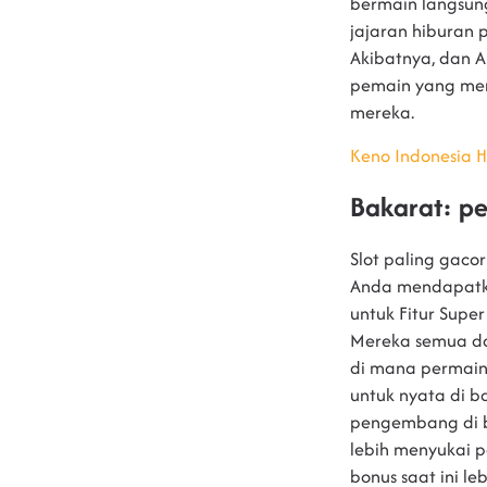
bermain langsung
jajaran hiburan 
Akibatnya, dan A
pemain yang men
mereka.
Keno Indonesia H
Bakarat: pe
Slot paling gaco
Anda mendapatk
untuk Fitur Supe
Mereka semua da
di mana permai
untuk nyata di 
pengembang di b
lebih menyukai p
bonus saat ini leb